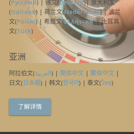
(
Русский
) | 德文(
Deutsch
)| 意大利文
(
Italiano
) | 荷兰文(
Nederlands
) | 波兰
文(
Polski
) | 希腊文(
Ελληνικά
) | 土耳其
文(
Türk
)
亚洲
阿拉伯文(
العربية
) |
简体中文
|
繁体中文
|
日文(
日本語
) | 韩文(
한국어
) | 泰文(
ไทย
)
了解详情