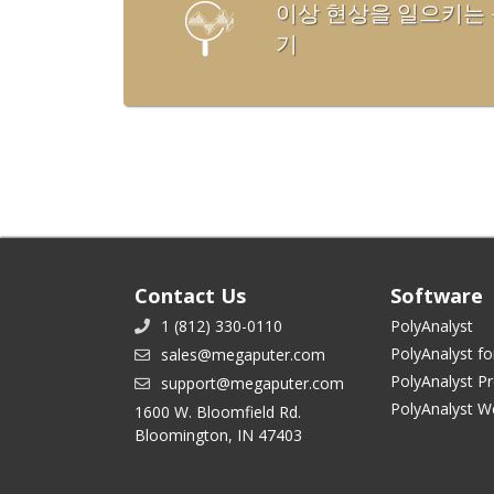
이상 현상을 일으키는 
기
Contact Us
Software
1 (812) 330-0110
PolyAnalyst
PolyAnalyst fo
sales@megaputer.com
PolyAnalyst P
support@megaputer.com
PolyAnalyst W
1600 W. Bloomfield Rd.
Bloomington, IN 47403