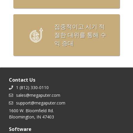
집중적이고 시기 적
절한 대위를 통해 수
익 증대
Contact Us
1 (812) 330-0110
sales@megaputer.com
support@megaputer.com
1600 W. Bloomfield Rd.
Bloomington, IN 47403
Software